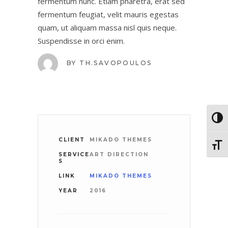
fermentum nunc. Etiam pharetra, erat sed
fermentum feugiat, velit mauris egestas
quam, ut aliquam massa nisl quis neque.
Suspendisse in orci enim.
BY
TH.SAVOPOULOS
Toggl
CLIENT
MIKADO THEMES
Toggl
SERVICE
ART DIRECTION
S
LINK
MIKADO THEMES
YEAR
2016